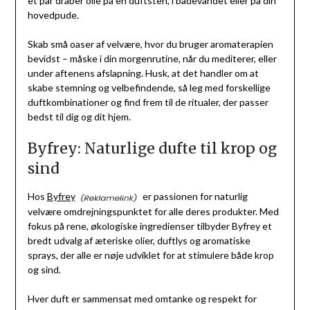
et par dråber olie på en duftsten, i badevandet eller på din
hovedpude.
Skab små oaser af velvære, hvor du bruger aromaterapien
bevidst – måske i din morgenrutine, når du mediterer, eller
under aftenens afslapning. Husk, at det handler om at
skabe stemning og velbefindende, så leg med forskellige
duftkombinationer og find frem til de ritualer, der passer
bedst til dig og dit hjem.
Byfrey: Naturlige dufte til krop og
sind
Hos
Byfrey
er passionen for naturlig
velvære omdrejningspunktet for alle deres produkter. Med
fokus på rene, økologiske ingredienser tilbyder Byfrey et
bredt udvalg af æteriske olier, duftlys og aromatiske
sprays, der alle er nøje udviklet for at stimulere både krop
og sind.
Hver duft er sammensat med omtanke og respekt for