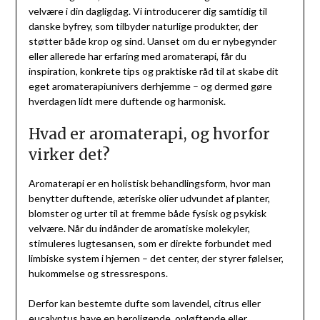
velvære i din dagligdag. Vi introducerer dig samtidig til
danske byfrey, som tilbyder naturlige produkter, der
støtter både krop og sind. Uanset om du er nybegynder
eller allerede har erfaring med aromaterapi, får du
inspiration, konkrete tips og praktiske råd til at skabe dit
eget aromaterapiunivers derhjemme – og dermed gøre
hverdagen lidt mere duftende og harmonisk.
Hvad er aromaterapi, og hvorfor
virker det?
Aromaterapi er en holistisk behandlingsform, hvor man
benytter duftende, æteriske olier udvundet af planter,
blomster og urter til at fremme både fysisk og psykisk
velvære. Når du indånder de aromatiske molekyler,
stimuleres lugtesansen, som er direkte forbundet med
limbiske system i hjernen – det center, der styrer følelser,
hukommelse og stressrespons.
Derfor kan bestemte dufte som lavendel, citrus eller
eucalyptus have en beroligende, opløftende eller